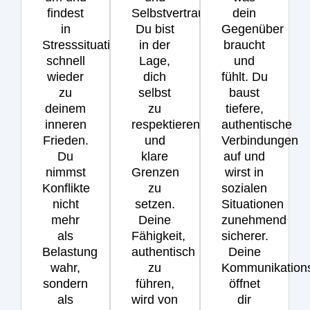
findest
Selbstvertrauen.
dein
in
Du bist
Gegenüber
Stresssituationen
in der
braucht
schnell
Lage,
und
wieder
dich
fühlt. Du
zu
selbst
baust
deinem
zu
tiefere,
inneren
respektieren
authentische
Frieden.
und
Verbindungen
Du
klare
auf und
nimmst
Grenzen
wirst in
Konflikte
zu
sozialen
nicht
setzen.
Situationen
mehr
Deine
zunehmend
als
Fähigkeit,
sicherer.
Belastung
authentisch
Deine
wahr,
zu
Kommunikations
sondern
führen,
öffnet
als
wird von
dir