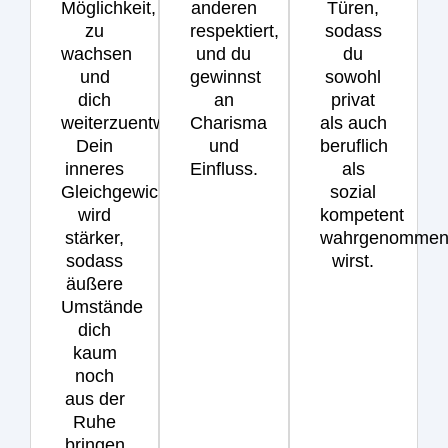
Möglichkeit,
anderen
Türen,
zu
respektiert,
sodass
wachsen
und du
du
und
gewinnst
sowohl
dich
an
privat
weiterzuentwickeln.
Charisma
als auch
Dein
und
beruflich
inneres
Einfluss.
als
Gleichgewicht
sozial
wird
kompetent
stärker,
wahrgenomme
sodass
wirst.
äußere
Umstände
dich
kaum
noch
aus der
Ruhe
bringen