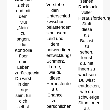
seinen
Verstehe
ziehst
Rucksack
den
und mit
voller
Unterschied
dem
Herausforderun
zwischen
Mut
Statt
belastendem,
„Nein“
diese
sinnlosem
zu
als
Leid und
sagen,
Ballast
dem
die
zu
notwendigen,
Kontrolle
sehen,
entwicklungsfördernden
über
lernst
Schmerz.
dein
du, mit
Lerne,
Leben
ihnen zu
wie du
zurückgewinnst.
wachsen.
diese
Du wirst
Du wirst
Herausforderung
in der
entdecken,
als
Lage
wie du
Chance
sein, für
schwierige
zur
dich
Situationen
persönlichen
selbst
als