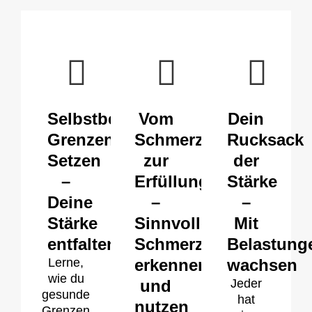
Selbstbewusst
Vom
Dein
Grenzen
Schmerz
Rucksack
Setzen
zur
der
–
Erfüllung
Stärke
Deine
–
–
Stärke
Sinnvollen
Mit
entfalten
Schmerz
Belastung
Lerne,
erkennen
wachsen
wie du
und
Jeder
gesunde
hat
nutzen
Grenzen