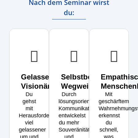
Nach dem Seminar wirst
du:
Gelassener
Selbstbewusster
Empathisc
Visionär
Wegweiser
Menschen
Du
Durch
Mit
gehst
lösungsorientierte
geschärftem
mit
Kommunikation
Wahrnehmungs
Herausforderungen
entwickelst
erkennst
viel
du mehr
du
gelassener
Souveränität
schnell,
um und
und
was