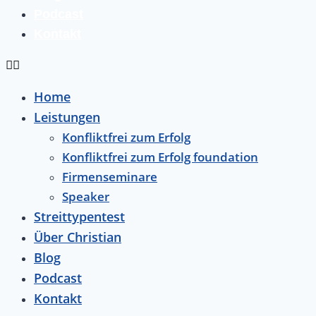
Podcast
Kontakt
Home
Leistungen
Konfliktfrei zum Erfolg
Konfliktfrei zum Erfolg foundation
Firmenseminare
Speaker
Streittypentest
Über Christian
Blog
Podcast
Kontakt